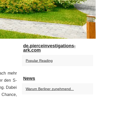
de.pierceinvestigations-
ark.com
Popular Reading
nach mehr
News
er den S-
ng. Dabei
Warum Berliner zunehmend...
e Chance,